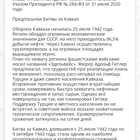
Указом Президента РФ № 284-ФЗ от 31 июля 2020
года.
Предпосылки Битвы за Кавказ
Оборона Кавказа началась 25 июля 1942 года.
Регион обладал огромным экономическим
значением для СССР, на него приходилось 86,5%
добычи нефти. Через Кавказ осуществлялись
грузоперевозки, а на огромных площадях
выращивали зерно.
План по захвату региона фашистскими войсками
носил название «Эдельвейс». Фюрер Адольф Гитлер
предполагал, что трудностей при реализации плана
не возникнет, поскольку рассчитывал на помощь
Турции и даже самого населения Кавказа.
Вторжение противник осуществил в кратчайшие
сроки, намереваясь быстро захватить нефтяные
месторождения и запас сырья. Однако всё
повернулось не так, как планировал Гитлер.
Поддержку Турции и местного населения он не
встретил, а советские войска оказали захватчикам
героическое сопротивление. Кровопролитное
сражение затянулось на сотни дней.
Битва за Кавказ, длившаяся с 25 июля 1942 года по
9 октября 1943 года, стала одним из наиболее
продолжительных и кровопролитных сражений