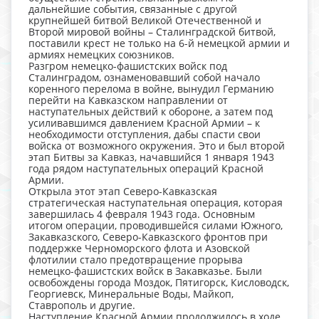
дальнейшие события, связанные с другой
крупнейшей битвой Великой Отечественной и
Второй мировой войны – Сталинградской битвой,
поставили крест не только на 6-й немецкой армии и
армиях немецких союзников.
Разгром немецко-фашистских войск под
Сталинградом, ознаменовавший собой начало
коренного перелома в войне, вынудил Германию
перейти на Кавказском направлении от
наступательных действий к обороне, а затем под
усиливавшимся давлением Красной Армии – к
необходимости отступления, дабы спасти свои
войска от возможного окружения. Это и был второй
этап Битвы за Кавказ, начавшийся 1 января 1943
года рядом наступательных операций Красной
Армии.
Открыла этот этап Северо-Кавказская
стратегическая наступательная операция, которая
завершилась 4 февраля 1943 года. Основным
итогом операции, проводившейся силами Южного,
Закавказского, Северо-Кавказского фронтов при
поддержке Черноморского флота и Азовской
флотилии стало предотвращение прорыва
немецко-фашистских войск в Закавказье. Были
освобождены города Моздок, Пятигорск, Кисловодск,
Георгиевск, Минеральные Воды, Майкоп,
Ставрополь и другие.
Наступление Красной Армии продолжилось в ходе