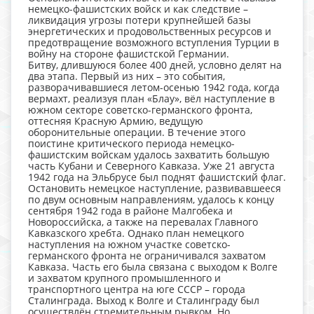
немецко-фашистских войск и как следствие –
ликвидация угрозы потери крупнейшей базы
энергетических и продовольственных ресурсов и
предотвращение возможного вступления Турции в
войну на стороне фашистской Германии.
Битву, длившуюся более 400 дней, условно делят на
два этапа. Первый из них – это события,
разворачивавшиеся летом-осенью 1942 года, когда
вермахт, реализуя план «Блау», вёл наступление в
южном секторе советско-германского фронта,
оттесняя Красную Армию, ведущую
оборонительные операции. В течение этого
поистине критического периода немецко-
фашистским войскам удалось захватить большую
часть Кубани и Северного Кавказа. Уже 21 августа
1942 года на Эльбрусе был поднят фашистский флаг.
Остановить немецкое наступление, развивавшееся
по двум основным направлениям, удалось к концу
сентября 1942 года в районе Малгобека и
Новороссийска, а также на перевалах Главного
Кавказского хребта. Однако план немецкого
наступления на южном участке советско-
германского фронта не ограничивался захватом
Кавказа. Часть его была связана с выходом к Волге
и захватом крупного промышленного и
транспортного центра на юге СССР – города
Сталинграда. Выход к Волге и Сталинграду был
осуществлён стремительным рывком. Но