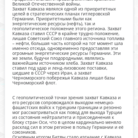
Великой Отечественной войны.
Захват Кавказа являлся одной из приоритетных
целей в стратегических планах гитлеровской
Германии. Приоритетными были как
энергетические ресурсы (нефть), так и
геополитическое положение этого региона. Захват
Кавказа ставил СССР в крайне трудно положение,
лишая Советский Союз главного источника топлива
– нефти, большая часть которой на тот момент шла
именно отсюда, одновременно предоставляя эти
огромные энергетические ресурсы Германии. Эти
же земли, будучи плодородными, являлись
важнейшим источником хлеба. Захват Кавказа
ставил под удар и ленд-лизовские поставки,
шедшие в СССР через Иран, а захват
Черноморского побережья Кавказа лишал базы
Черноморский флот.
С геополитической точки зрения захват Кавказа и
его ресурсов сопровождался выходом немецко-
фашистских войск к турецким границам и резонно
мог рассматриваться как повод для выхода Турции
из состояния нейтралитета и присоединения к
блоку стран Оси, что в целом кардинально меняло
расклад сил в этом регионе в пользу Германии и её
союзников.
Основным итогом Битвы стало изгнание с Кавказа