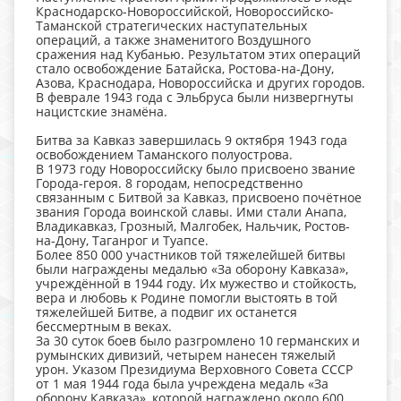
Краснодарско-Новороссийской, Новороссийско-
Таманской стратегических наступательных
операций, а также знаменитого Воздушного
сражения над Кубанью. Результатом этих операций
стало освобождение Батайска, Ростова-на-Дону,
Азова, Краснодара, Новороссийска и других городов.
В феврале 1943 года с Эльбруса были низвергнуты
нацистские знамёна.
Битва за Кавказ завершилась 9 октября 1943 года
освобождением Таманского полуострова.
В 1973 году Новороссийску было присвоено звание
Города-героя. 8 городам, непосредственно
связанным с Битвой за Кавказ, присвоено почётное
звания Города воинской славы. Ими стали Анапа,
Владикавказ, Грозный, Малгобек, Нальчик, Ростов-
на-Дону, Таганрог и Туапсе.
Более 850 000 участников той тяжелейшей битвы
были награждены медалью «За оборону Кавказа»,
учреждённой в 1944 году. Их мужество и стойкость,
вера и любовь к Родине помогли выстоять в той
тяжелейшей Битве, а подвиг их останется
бессмертным в веках.
За 30 суток боев было разгромлено 10 германских и
румынских дивизий, четырем нанесен тяжелый
урон. Указом Президиума Верховного Совета СССР
от 1 мая 1944 года была учреждена медаль «За
оборону Кавказа», которой награждено около 600