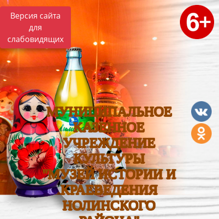
Версия сайта
для
слабовидящих
МУНИЦИПАЛЬНОЕ
КАЗЕННОЕ
УЧРЕЖДЕНИЕ
КУЛЬТУРЫ
"МУЗЕЙ ИСТОРИИ И
КРАЕВЕДЕНИЯ
НОЛИНСКОГО