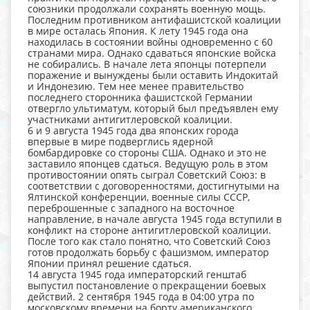
союзники продолжали сохранять военную мощь.
Последним противником антифашистской коалиции
в мире осталась Япония. К лету 1945 года она
находилась в состоянии войны одновременно с 60
странами мира. Однако сдаваться японские войска
не собирались. В начале лета японцы потерпели
поражение и вынуждены были оставить Индокитай
и Индонезию. Тем нее менее правительство
последнего сторонника фашистской Германии
отвергло ультиматум, который был предъявлен ему
участниками антигитлеровской коалиции.
6 и 9 августа 1945 года два японских города
впервые в мире подверглись ядерной
бомбардировке со стороны США. Однако и это не
заставило японцев сдаться. Ведущую роль в этом
противостоянии опять сыграл Советский Союз: в
соответствии с договоренностями, достигнутыми на
Ялтинской конференции, военные силы СССР,
переброшенные с западного на восточное
направление, в начале августа 1945 года вступили в
конфликт на стороне антигитлеровской коалиции.
После того как стало понятно, что Советский Союз
готов продолжать борьбу с фашизмом, император
Японии принял решение сдаться.
14 августа 1945 года императорский генштаб
выпустил постановление о прекращении боевых
действий. 2 сентября 1945 года в 04:00 утра по
московскому времени на борту американского