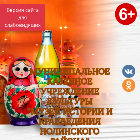
Версия сайта
для
слабовидящих
МУНИЦИПАЛЬНОЕ
КАЗЕННОЕ
УЧРЕЖДЕНИЕ
КУЛЬТУРЫ
"МУЗЕЙ ИСТОРИИ И
КРАЕВЕДЕНИЯ
НОЛИНСКОГО