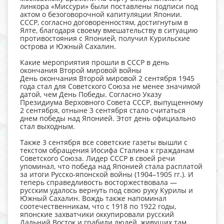
линкора «Миссури» были поставлены подписи под
актом о безоговорочной капитуляции Японии.
СССР, согласно договоренностям, достигнутым в
Ялте, благодаря своему вмешательству в ситуацию
противостояния с Японией, получил Курильские
острова и Южный Сахалин.
Какие мероприятия прошли в СССР в день
окончания Второй мировой войны
День окончания Второй мировой 2 сентября 1945
года стал для Советского Союза не менее значимой
датой, чем День Победы. Согласно Указу
Президиума Верховного Совета СССР, выпущенному
2 сентября, отныне 3 сентября стало считаться
днем победы над Японией. Этот день официально
стал выходным.
Также 3 сентября все советские газеты вышли с
текстом обращения Иосифа Сталина к гражданам
Советского Союза. Лидер СССР в своей речи
упоминал, что победа над Японией стала расплатой
за итоги Русско-японской войны (1904–1905 гг.). И
теперь справедливость восторжествовала —
русским удалось вернуть под свою руку Курилы и
Южный Сахалин. Вождь также напоминал
соотечественникам, что с 1918 по 1922 годы,
японские захватчики оккупировали русский
Дальний Восток и грабили людей, живущих там.