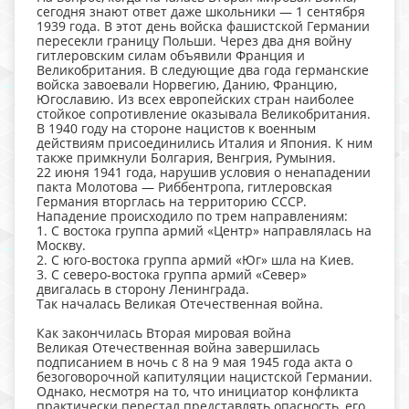
сегодня знают ответ даже школьники — 1 сентября
1939 года. В этот день войска фашистской Германии
пересекли границу Польши. Через два дня войну
гитлеровским силам объявили Франция и
Великобритания. В следующие два года германские
войска завоевали Норвегию, Данию, Францию,
Югославию. Из всех европейских стран наиболее
стойкое сопротивление оказывала Великобритания.
В 1940 году на стороне нацистов к военным
действиям присоединились Италия и Япония. К ним
также примкнули Болгария, Венгрия, Румыния.
22 июня 1941 года, нарушив условия о ненападении
пакта Молотова — Риббентропа, гитлеровская
Германия вторглась на территорию СССР.
Нападение происходило по трем направлениям:
1. С востока группа армий «Центр» направлялась на
Москву.
2. С юго-востока группа армий «Юг» шла на Киев.
3. С северо-востока группа армий «Север»
двигалась в сторону Ленинграда.
Так началась Великая Отечественная война.
Как закончилась Вторая мировая война
Великая Отечественная война завершилась
подписанием в ночь с 8 на 9 мая 1945 года акта о
безоговорочной капитуляции нацистской Германии.
Однако, несмотря на то, что инициатор конфликта
практически перестал представлять опасность, его