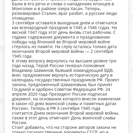
Были в его речи и слова о нападениях японцев в
Монголии и в районе озера Хасан. Теперь,
резюмировал Сталин, враг разбит, а русские люди
отомщены.
3 сентября оставался выходным днем и отмечался
как всенародный праздник в 1945 и 1946 годах. Но
весной 1947 года этот день вновь стал рабочим. С
годами содержание документа о праздновании
победы над Японией во Второй мировой войне
стерлось из памяти. На слуху осталась только дата
окончания Второй мировой войны — 2 сентября
1945 года.
К этому вопросу вернулись на высшем уровне три
года назад. Герой России генерал-полковник
Владимир Шаманов, бывший командующий ВДВ,
внес предложение вернуть историческую дату в
календарь государственных праздников РФ. Проект
закона, предложенный Шамановым, был принят
Госдумой и одобрен Советом Федерации РФ. 24
апреля 2020 года Президент России подписал
документ, на основании которого внесли изменения
в закон «О днях воинской славы и памятных датах
России». Теперь в РФ 3 сентября 1945 года
считается Днем окончания Второй мировой войны,
также в этот день отмечают День воинской славы
России.
Стоит добавить, что на стороне авторов закона не
только государственные документы СССР, но и