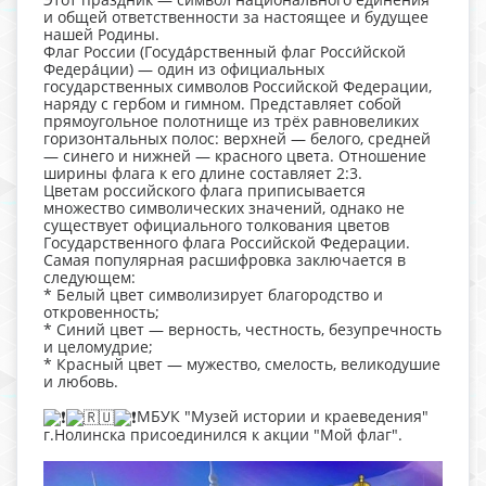
и общей ответственности за настоящее и будущее
нашей Родины.
Флаг России (Госуда́рственный флаг Росси́йской
Федера́ции) — один из официальных
государственных символов Российской Федерации,
наряду с гербом и гимном. Представляет собой
прямоугольное полотнище из трёх равновеликих
горизонтальных полос: верхней — белого, средней
— синего и нижней — красного цвета. Отношение
ширины флага к его длине составляет 2:3.
Цветам российского флага приписывается
множество символических значений, однако не
существует официального толкования цветов
Государственного флага Российской Федерации.
Самая популярная расшифровка заключается в
следующем:
* Белый цвет символизирует благородство и
откровенность;
* Синий цвет — верность, честность, безупречность
и целомудрие;
* Красный цвет — мужество, смелость, великодушие
и любовь.
МБУК "Музей истории и краеведения"
г.Нолинска присоединился к акции "Мой флаг".