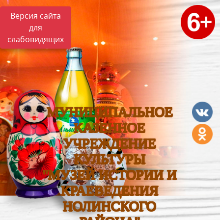
Версия сайта
для
слабовидящих
МУНИЦИПАЛЬНОЕ
КАЗЕННОЕ
УЧРЕЖДЕНИЕ
КУЛЬТУРЫ
"МУЗЕЙ ИСТОРИИ И
КРАЕВЕДЕНИЯ
НОЛИНСКОГО