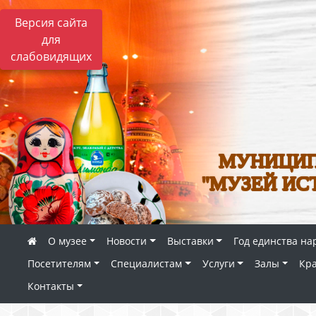
Версия сайта
для
слабовидящих
МУНИЦИП
"МУЗЕЙ ИС
О музее
Новости
Выставки
Год единства на
Посетителям
Специалистам
Услуги
Залы
Кр
Контакты