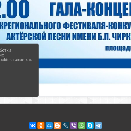
ботки
ие
okies такие как