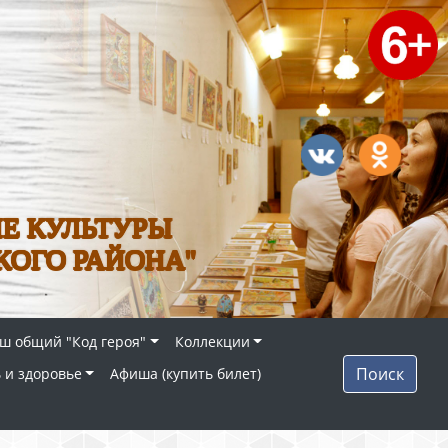
Е КУЛЬТУРЫ
КОГО РАЙОНА"
ш общий "Код героя"
Коллекции
Поиск
 и здоровье
Афиша (купить билет)