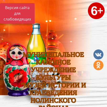
Версия сайта
для
слабовидящих
МУНИЦИПАЛЬНОЕ
КАЗЕННОЕ
УЧРЕЖДЕНИЕ
КУЛЬТУРЫ
"МУЗЕЙ ИСТОРИИ И
КРАЕВЕДЕНИЯ
НОЛИНСКОГО