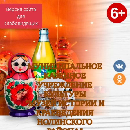
Версия сайта
для
слабовидящих
МУНИЦИПАЛЬНОЕ
КАЗЕННОЕ
УЧРЕЖДЕНИЕ
КУЛЬТУРЫ
"МУЗЕЙ ИСТОРИИ И
КРАЕВЕДЕНИЯ
НОЛИНСКОГО