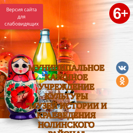
Версия сайта
для
слабовидящих
МУНИЦИПАЛЬНОЕ
КАЗЕННОЕ
УЧРЕЖДЕНИЕ
КУЛЬТУРЫ
"МУЗЕЙ ИСТОРИИ И
КРАЕВЕДЕНИЯ
НОЛИНСКОГО