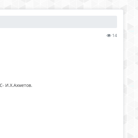
14
- И.Х.Ахметов.