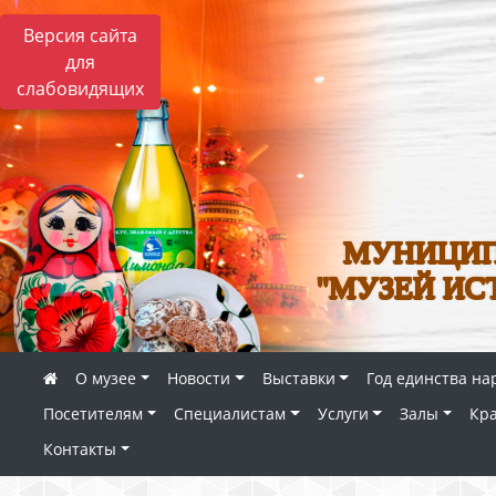
Версия сайта
для
слабовидящих
МУНИЦИП
"МУЗЕЙ ИС
О музее
Новости
Выставки
Год единства на
Посетителям
Специалистам
Услуги
Залы
Кр
Контакты