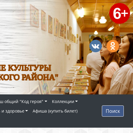
Е КУЛЬТУРЫ
КОГО РАЙОНА"
ш общий "Код героя"
Коллекции
Поиск
 и здоровье
Афиша (купить билет)