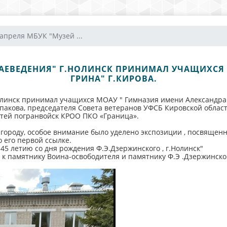
 апреля МБУК "Музей ...
КРАЕВЕДЕНИЯ" Г.НОЛИНСК ПРИНИМАЛ УЧАЩИХСЯ
ГРИНА" Г.КИРОВА.
олинск принимал учащихся МОАУ " Гимназия имени Александра 
пакова, председателя Совета ветеранов УФСБ Кировской облас
тей погранвойск КРОО ПКО «Граница».
 городу, особое внимание было уделено экспозиции , посвящен
 его первой ссылке.
45 летию со дня рождения Ф.Э.Дзержинского , г.Нолинск"
 к памятнику Воина-освободителя и памятнику Ф.Э .Дзержинско