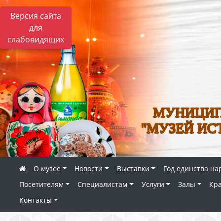
Версия сайта
для
слабовидящих
МУНИЦИП
"МУЗЕЙ ИС
О музее
Новости
Выставки
Год единства на
Посетителям
Специалистам
Услуги
Залы
Кр
Контакты