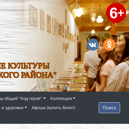
Е КУЛЬТУРЫ
КОГО РАЙОНА"
ш общий "Код героя"
Коллекции
Поиск
 и здоровье
Афиша (купить билет)