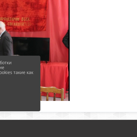
ботки
ие
okies такие как