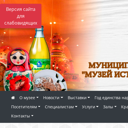
Версия сайта
для
слабовидящих
МУНИЦИП
"МУЗЕЙ ИС
О музее
Новости
Выставки
Год единства на
Посетителям
Специалистам
Услуги
Залы
Кр
Контакты