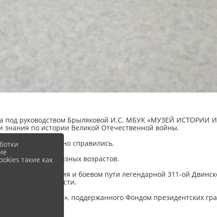
нска под руководством Брыляковой И.С. МБУК «МУЗЕЙ ИСТОРИИ
и знания по истории Великой Отечественной войны.
которым они отлично справились.
ботки
ие
для посетителей разных возрастов.
okies такие как
с историей создания и боевом пути легендарной 311-ой Двинс
ей Кировской области.
яти 311 дивизии — 2», поддержанного Фондом президентских г