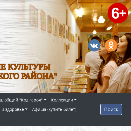
Е КУЛЬТУРЫ
КОГО РАЙОНА"
ш общий "Код героя"
Коллекции
Поиск
 и здоровье
Афиша (купить билет)