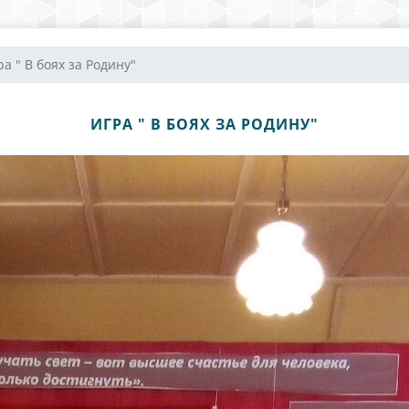
ра " В боях за Родину"
ИГРА " В БОЯХ ЗА РОДИНУ"