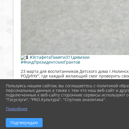
#ЭстафетаПамяти311дивизии
#ФондПрезидентскихГрантов
23 марта для воспитанников Детского дома г.Ноли
РОДИНУ", где каждый желающий смог проверить сво
Детям был предложен первый уровень сложности. с 
Пользуясь нашим сайтом, вы соглашаетесь с политикой обра
персональных данных а также с тем что наш веб-сайт и друг
Игра имеет три уровня сложности, поэтому доступна 
подключенные к веб-сайту сторонние сервисы используют co
"Госуслуги", "PRO.Культура", "Спутник аналитика".
Перед началом мероприятия посетители знакомятся 
дивизии, сформированной в июле 1941 года из жител
Подробнее
Игра была создана в рамках проекта «Эстафета Пам
памяти.
Подтверждаю