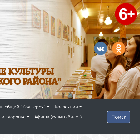
Е КУЛЬТУРЫ
КОГО РАЙОНА"
ш общий "Код героя"
Коллекции
Поиск
 и здоровье
Афиша (купить билет)