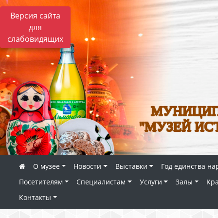
Версия сайта
для
слабовидящих
МУНИЦИП
"МУЗЕЙ ИС
О музее
Новости
Выставки
Год единства на
Посетителям
Специалистам
Услуги
Залы
Кр
Контакты