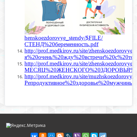
henskoezdorovye_stendy/$FILE/
СТЕНД%20беременность.pdf
http://prof.medkirov.ru/site/zhenskoezdorovye
я%20очень%20жду%20встречи%20с%20тоб
http://prof.medkirov.ru/site/zhenskoezdorovye_
МЕСЯЦ%20ЖЕНСКОГО%20ЗДОРОВЬЯ%20
http://prof.medkirov.ru/site/muzhskoezdorovy
Репродуктивное%20здоровье%20мужчины.p