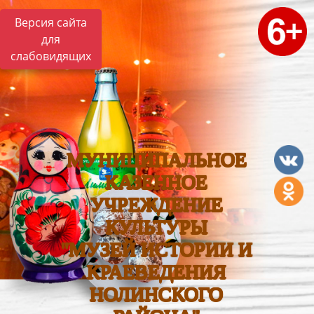
Версия сайта
для
слабовидящих
МУНИЦИПАЛЬНОЕ
КАЗЕННОЕ
УЧРЕЖДЕНИЕ
КУЛЬТУРЫ
"МУЗЕЙ ИСТОРИИ И
КРАЕВЕДЕНИЯ
НОЛИНСКОГО