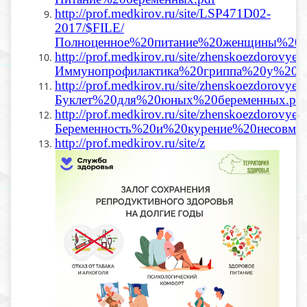
http://prof.medkirov.ru/site/LSP471D02-
2017/$FILE/
Полноценное%20питание%20женщины%20па
http://prof.medkirov.ru/site/zhenskoezdorovye
Иммунопрофилактика%20гриппа%20у%20бе
http://prof.medkirov.ru/site/zhenskoezdorovye
Буклет%20для%20юных%20беременных.pdf
http://prof.medkirov.ru/site/zhenskoezdorovye
Беременность%20и%20курение%20несовмес
http://prof.medkirov.ru/site/z