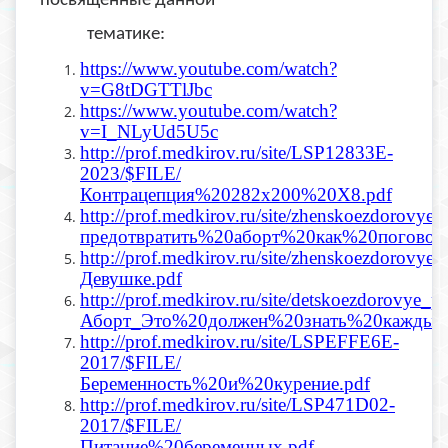
посвященные данной
тематике:
https://www.youtube.com/watch?
v=G8tDGTTlJbc
https://www.youtube.com/watch?
v=I_NLyUd5U5c
http://prof.medkirov.ru/site/LSP12833E-
2023/$FILE/
Контрацепция%20282х200%20Х8.pdf
http://prof.medkirov.ru/site/zhenskoezdorovye
предотвратить%20аборт%20как%20погово
http://prof.medkirov.ru/site/zhenskoezdorovye
Девушке.pdf
http://prof.medkirov.ru/site/detskoezdorovye_
Аборт_Это%20должен%20знать%20каждый.
http://prof.medkirov.ru/site/LSPEFFE6E-
2017/$FILE/
Беременность%20и%20курение.pdf
http://prof.medkirov.ru/site/LSP471D02-
2017/$FILE/
Питание%20беременных.pdf