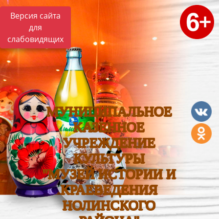
Версия сайта
для
слабовидящих
МУНИЦИПАЛЬНОЕ
КАЗЕННОЕ
УЧРЕЖДЕНИЕ
КУЛЬТУРЫ
"МУЗЕЙ ИСТОРИИ И
КРАЕВЕДЕНИЯ
НОЛИНСКОГО