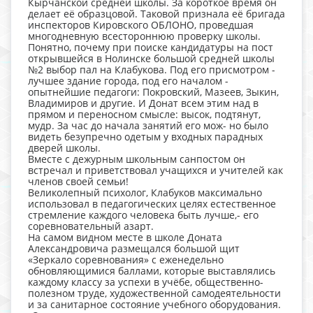
Кырчанской средней школы. За короткое время он
делает её образцовой. Таковой признала её бригада
инспекторов Кировского ОБЛОНО, проведшая
многодневную всестороннюю проверку школы.
Понятно, почему при поиске кандидатуры на пост
открывшейся в Нолинске большой средней школы
№2 выбор пал на Клабукова. Под его присмотром -
лучшее здание города, под его началом -
опытнейшие педагоги: Покровский, Мазеев, Зыкин,
Владимиров и другие. И Донат всем этим над в
прямом и переносном смысле: высок, подтянут,
мудр. За час до начала занятий его мож- но было
видеть безупречно одетым у входных парадных
дверей школы.
Вместе с дежурным школьным санпостом он
встречал и приветствовал учащихся и учителей как
членов своей семьи!
Великолепный психолог, Клабуков максимально
использовал в педагогических целях естественное
стремление каждого человека быть лучше,- его
соревновательный азарт.
На самом видном месте в школе Доната
Александровича размещался большой щит
«Зеркало соревнования» с еженедельно
обновляющимися баллами, которые выставлялись
каждому классу за успехи в учёбе, общественно-
полезном труде, художественной самодеятельности
и за санитарное состояние учебного оборудования.