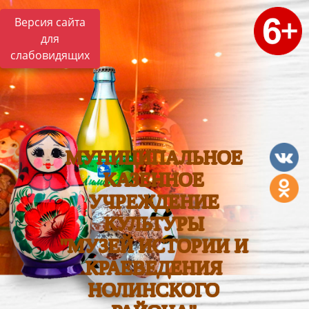
Версия сайта
для
слабовидящих
МУНИЦИПАЛЬНОЕ
КАЗЕННОЕ
УЧРЕЖДЕНИЕ
КУЛЬТУРЫ
"МУЗЕЙ ИСТОРИИ И
КРАЕВЕДЕНИЯ
НОЛИНСКОГО