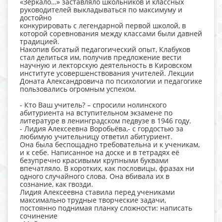
«Зеркало…» заставляло школьников и классных
руководителей выкладываться по максимуму и
достойно
конкурировать с легендарной первой школой, в
которой соревнования между классами были давней
традицией.
Накопив богатый педагогический опыт, Клабуков
стал делиться им, получив предложение вести
научную и лекторскую деятельность в Кировском
институте усовершенствования учителей. Лекции
Доната Александровича по психологии и педагогике
пользовались огромным успехом.
- Кто Ваш учитель? – спросили нолинского
абитуриента на вступительном экзамене по
литературе в ленинградском педвузе в 1946 году.
- Лидия Алексеевна Воробьёва,- с гордостью за
любимую учительницу ответил абитуриент.
Она была беспощадно требовательна и к ученикам,
и к себе. Написанное на доске и в тетрадях её
безупречно красивыми крупными буквами
впечатляло. В коротких, как пословицы, фразах ни
одного случайного слова. Она вбивала их в
сознание, как гвозди.
Лидия Алексеевна ставила перед учениками
максимально трудные творческие задачи,
постоянно поднимая планку сложности: написать
сочинение