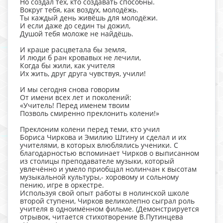
Но создал тех, кто создавать способны.
Вокруг тебя, как воздух, молодёжь.
Ты каждый день живёшь для молодёжи.
И если даже до седин ты дожил,
Душой тебя моложе не найдёшь.
И краше расцветала бы земля,
И люди б ран кровавых не лечили,
Когда бы жили, как учителя
Их жить, друг друга чувствуя, учили!
И мы сегодня снова говорим
От имени всех лет и поколений:
«Учитель! Перед именем твоим
Позволь смиренно преклонить колени!»
Преклоним колени перед теми, кто учил
Бориса Чиркова и Эмилию Штину и сделал и их
учителями, в которых влюблялись ученики. С
благодарностью вспоминает Чирков о выписанном
из столицы преподавателе музыки, который
увлечённо и умело приобщал нолинчан к высотам
музыкальной культуры,- хоровому и сольному
пению, игре в оркестре.
Используя свой опыт работы в нолинской школе
второй ступени, Чирков великолепно сыграл роль
учителя в одноимённом фильме. (Демонстрируется
отрывок, читается стихотворение В.Путинцева