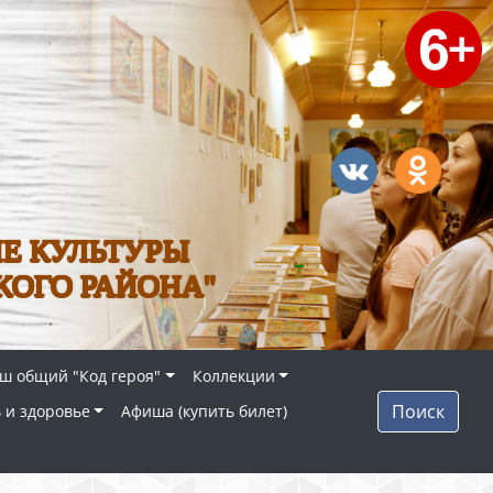
Е КУЛЬТУРЫ
КОГО РАЙОНА"
ш общий "Код героя"
Коллекции
Поиск
 и здоровье
Афиша (купить билет)