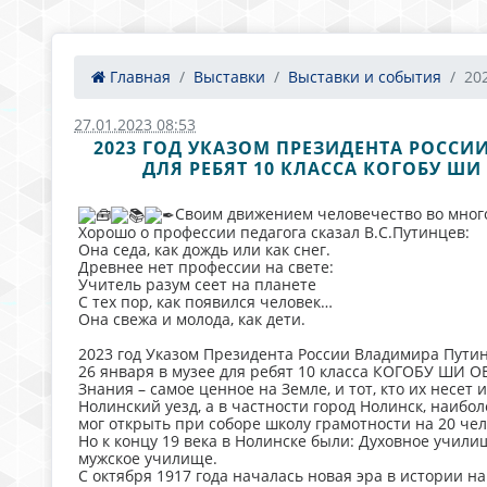
Главная
Выставки
Выставки и события
20
27.01.2023 08:53
2023 ГОД УКАЗОМ ПРЕЗИДЕНТА РОССИ
ДЛЯ РЕБЯТ 10 КЛАССА КОГОБУ Ш
Своим движением человечество во мног
Хорошо о профессии педагога сказал В.С.Путинцев:
Она седа, как дождь или как снег.
Древнее нет профессии на свете:
Учитель разум сеет на планете
С тех пор, как появился человек…
Она свежа и молода, как дети.
2023 год Указом Президента России Владимира Путин
26 января в музее для ребят 10 класса КОГОБУ ШИ О
Знания – самое ценное на Земле, и тот, кто их нес
Нолинский уезд, а в частности город Нолинск, наибо
мог открыть при соборе школу грамотности на 20 че
Но к концу 19 века в Нолинске были: Духовное учил
мужское училище.
С октября 1917 года началась новая эра в истории н