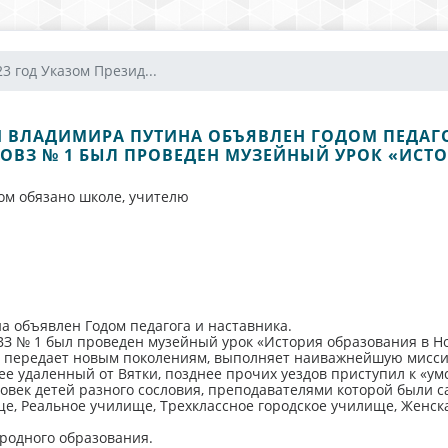
23 год Указом Презид...
И ВЛАДИМИРА ПУТИНА ОБЪЯВЛЕН ГОДОМ ПЕДАГОГ
И ОВЗ № 1 БЫЛ ПРОВЕДЕН МУЗЕЙНЫЙ УРОК «ИСТ
ом обязано школе, учителю
а объявлен Годом педагога и наставника.
ВЗ № 1 был проведен музейный урок «История образования в Н
ет и передает новым поколениям, выполняет наиважнейшую мисс
лее удаленный от Вятки, позднее прочих уездов приступил к «ум
ловек детей разного сословия, преподавателями которой были 
ище, Реальное училище, Трехклассное городское училище, Женс
ародного образования.