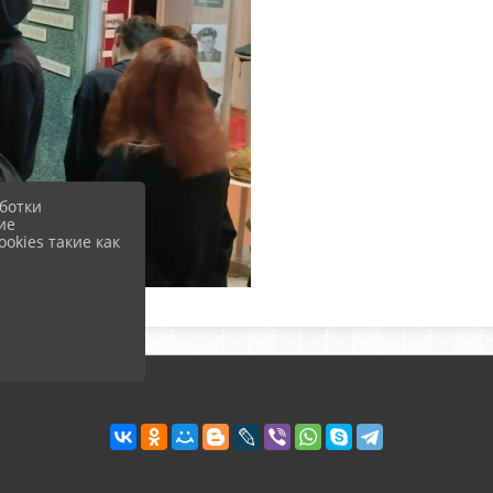
ботки
ие
okies такие как