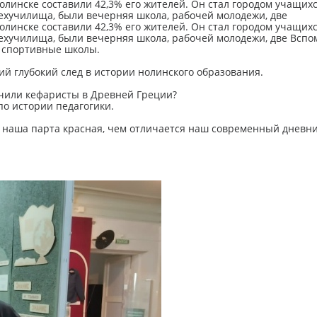
Нолинске составили 42,3% его жителей. Он стал городом учащихс
ехучилища, были вечерняя школа, рабочей молодежи, две
Нолинске составили 42,3% его жителей. Он стал городом учащихс
ехучилища, были вечерняя школа, рабочей молодежи, две Вспо
е спортивные школы.
ший глубокий след в истории нолинского образования.
учили кефаристы в Древней Греции?
по истории педагогики.
наша парта красная, чем отличается наш современный дневник