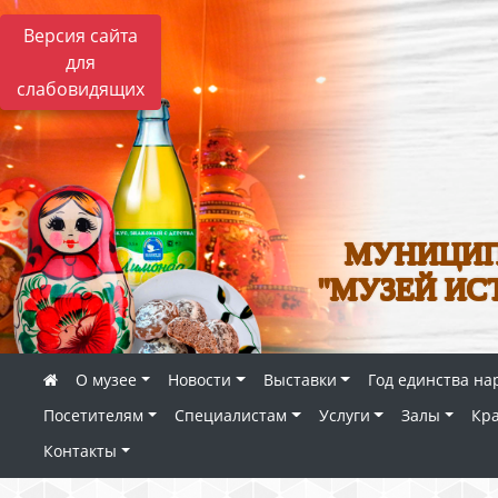
Версия сайта
для
слабовидящих
МУНИЦИП
"МУЗЕЙ ИС
О музее
Новости
Выставки
Год единства на
Посетителям
Специалистам
Услуги
Залы
Кр
Контакты