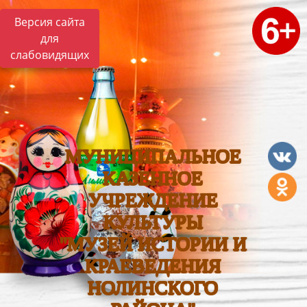
Версия сайта
для
слабовидящих
МУНИЦИПАЛЬНОЕ
КАЗЕННОЕ
УЧРЕЖДЕНИЕ
КУЛЬТУРЫ
"МУЗЕЙ ИСТОРИИ И
КРАЕВЕДЕНИЯ
НОЛИНСКОГО