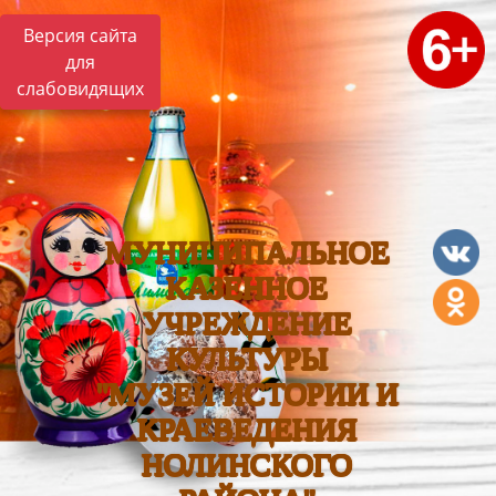
Версия сайта
для
слабовидящих
МУНИЦИПАЛЬНОЕ
КАЗЕННОЕ
УЧРЕЖДЕНИЕ
КУЛЬТУРЫ
"МУЗЕЙ ИСТОРИИ И
КРАЕВЕДЕНИЯ
НОЛИНСКОГО