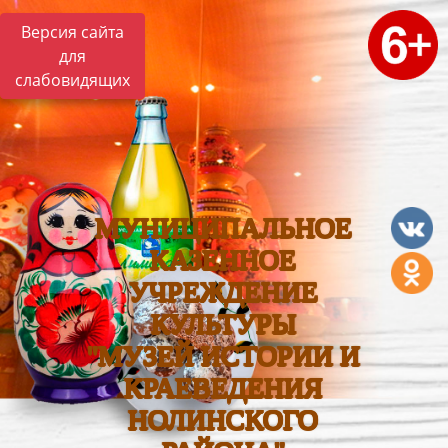
Версия сайта
для
слабовидящих
МУНИЦИПАЛЬНОЕ
КАЗЕННОЕ
УЧРЕЖДЕНИЕ
КУЛЬТУРЫ
"МУЗЕЙ ИСТОРИИ И
КРАЕВЕДЕНИЯ
НОЛИНСКОГО