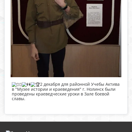
2 декабря для районной Учебы Актива
в "Музее истории и краеведения" г. Нолинск были
проведены краеведческие уроки в Зале боевой
славы.