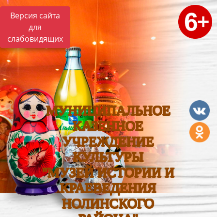
Версия сайта
для
слабовидящих
МУНИЦИПАЛЬНОЕ
КАЗЕННОЕ
УЧРЕЖДЕНИЕ
КУЛЬТУРЫ
"МУЗЕЙ ИСТОРИИ И
КРАЕВЕДЕНИЯ
НОЛИНСКОГО