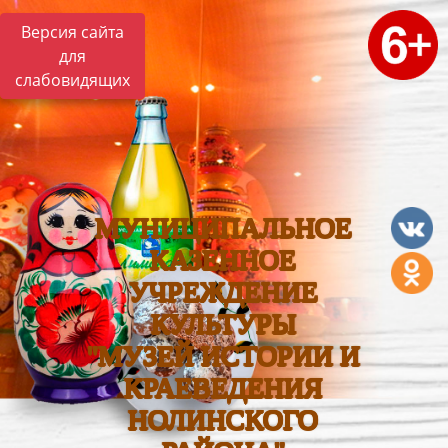
Версия сайта
для
слабовидящих
МУНИЦИПАЛЬНОЕ
КАЗЕННОЕ
УЧРЕЖДЕНИЕ
КУЛЬТУРЫ
"МУЗЕЙ ИСТОРИИ И
КРАЕВЕДЕНИЯ
НОЛИНСКОГО