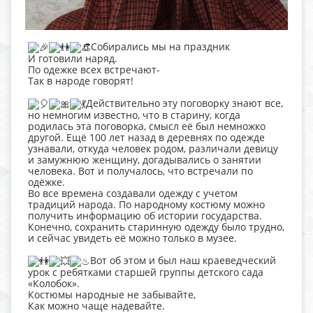
Собирались мы на праздник
И готовили наряд.
По одежке всех встречают-
Так в народе говорят!
Действительно эту поговорку знают все,
но немногим известно, что в старину, когда
родилась эта поговорка, смысл её был немножко
другой. Ещё 100 лет назад в деревнях по одежде
узнавали, откуда человек родом, различали девицу
и замужнюю женщину, догадывались о занятии
человека. Вот и получалось, что встречали по
одёжке.
Во все времена создавали одежду с учетом
традиций народа. По народному костюму можно
получить информацию об истории государства.
Конечно, сохранить старинную одежду было трудно,
и сейчас увидеть её можно только в музее.
Вот об этом и был наш краеведческий
урок с ребятками старшей группы детского сада
«Колобок».
Костюмы народные не забывайте,
Как можно чаще надевайте.