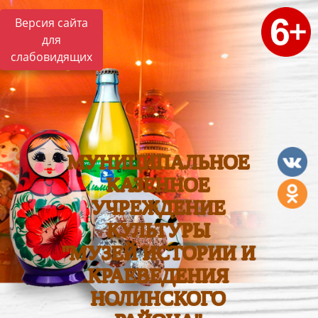
Версия сайта
для
слабовидящих
МУНИЦИПАЛЬНОЕ
КАЗЕННОЕ
УЧРЕЖДЕНИЕ
КУЛЬТУРЫ
"МУЗЕЙ ИСТОРИИ И
КРАЕВЕДЕНИЯ
НОЛИНСКОГО