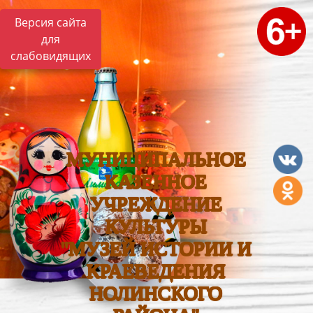
Версия сайта
для
слабовидящих
МУНИЦИПАЛЬНОЕ
КАЗЕННОЕ
УЧРЕЖДЕНИЕ
КУЛЬТУРЫ
"МУЗЕЙ ИСТОРИИ И
КРАЕВЕДЕНИЯ
НОЛИНСКОГО