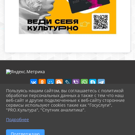
Пользуясь нашим сайтом, вы соглашаетесь с политикой
обработки персональных данных а также с тем что наш
веб-сайт и другие подключенные к веб-сайту сторонние
2026 г. nolinsk-museum.ru
сервисы используют cookies такие как "Госуслуги",
Вход
"PRO.Культура", "Спутник аналитика".
Карта сайта
^
Политика обработки персональных данных
Подробнее
Сделано на KubCMS
Разработка и поддержка
Подтверждаю