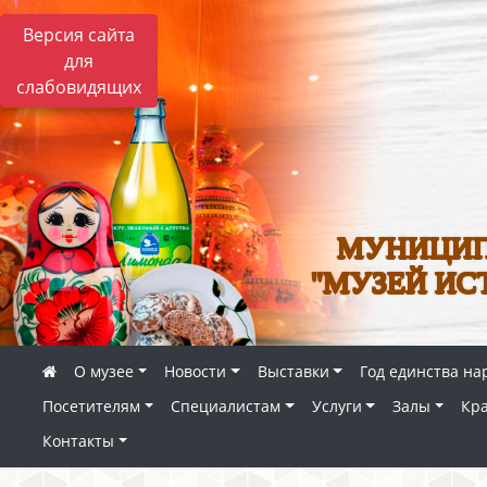
Версия сайта
для
слабовидящих
МУНИЦИП
"МУЗЕЙ ИС
О музее
Новости
Выставки
Год единства на
Посетителям
Специалистам
Услуги
Залы
Кр
Контакты