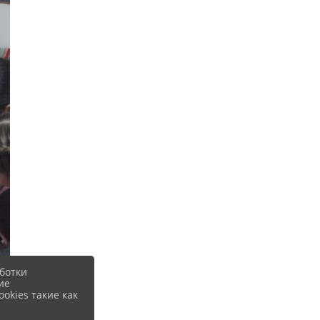
ботки
ие
okies такие как