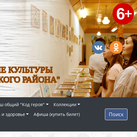
Е КУЛЬТУРЫ
КОГО РАЙОНА"
ш общий "Код героя"
Коллекции
Поиск
 и здоровье
Афиша (купить билет)