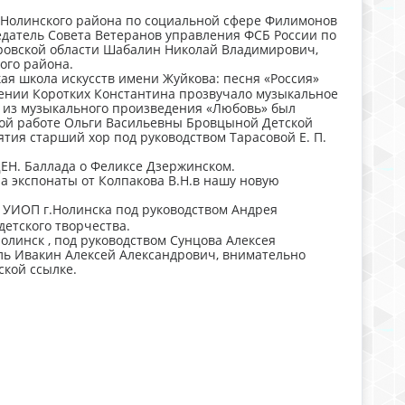
 Нолинского района по социальной сфере Филимонов
датель Совета Ветеранов управления ФСБ России по
ировской области Шабалин Николай Владимирович,
ого района.
я школа искусств имени Жуйкова: песня «Россия»
ении Коротких Константина прозвучало музыкальное
 из музыкального произведения «Любовь» был
ной работе Ольги Васильевны Бровцыной Детской
тия старший хор под руководством Тарасовой Е. П.
Н. Баллада о Феликсе Дзержинском.
а экспонаты от Колпакова В.Н.в нашу новую
УИОП г.Нолинска под руководством Андрея
етского творчества.
олинск , под руководством Сунцова Алексея
ь Ивакин Алексей Александрович, внимательно
ской ссылке.