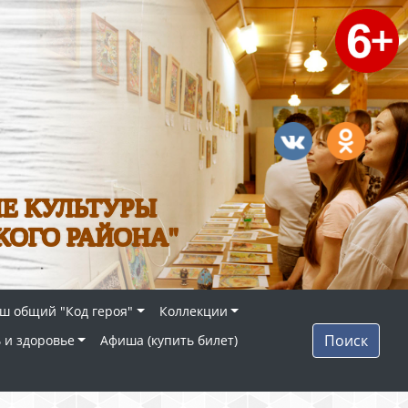
Е КУЛЬТУРЫ
КОГО РАЙОНА"
ш общий "Код героя"
Коллекции
Поиск
 и здоровье
Афиша (купить билет)