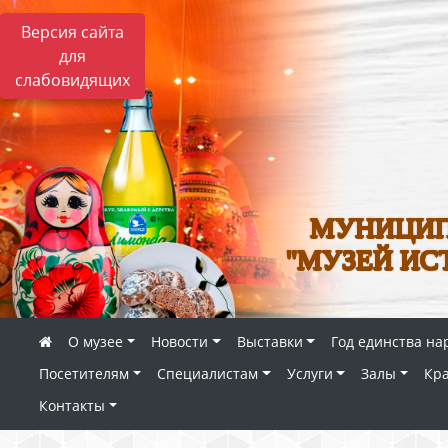
Версия сайта
для
слабовидящих
МУНИЦИП
"МУЗЕЙ ИС
О музее
Новости
Выставки
Год единства на
Посетителям
Специалистам
Услуги
Залы
Кр
Контакты