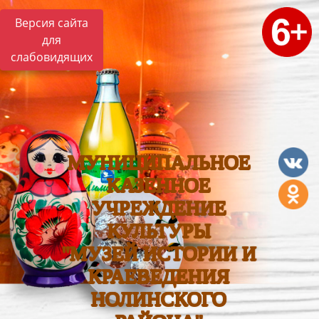
Версия сайта
для
слабовидящих
МУНИЦИПАЛЬНОЕ
КАЗЕННОЕ
УЧРЕЖДЕНИЕ
КУЛЬТУРЫ
"МУЗЕЙ ИСТОРИИ И
КРАЕВЕДЕНИЯ
НОЛИНСКОГО