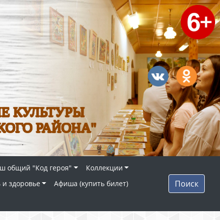
Е КУЛЬТУРЫ
КОГО РАЙОНА"
ш общий "Код героя"
Коллекции
Поиск
 и здоровье
Афиша (купить билет)