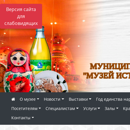
Версия сайта
для
слабовидящих
МУНИЦИП
"МУЗЕЙ ИС
О музее
Новости
Выставки
Год единства на
Посетителям
Специалистам
Услуги
Залы
Кр
Контакты