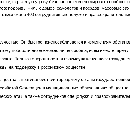
ости, серьезную угрозу безопасности всего мирового сообществ
ов: подрывы жилых домов, самолетов и поездов, массовые зах
а также около 400 сотрудников спецслужб и правоохранительных
учестью. Он быстро приспосабливается к изменениям обстанов
этому побороть его возможно лишь сообща, всем вместе: преду
еракта. Только толерантность и взаимоуважение всех граждан 
жды на поддержку в российском обществе.
щества в противодействии терроризму органы государственной 
ссийской Федерации и муниципальных образованиях обществен
еских атак, а также сотрудников спецслужб и правоохранитель