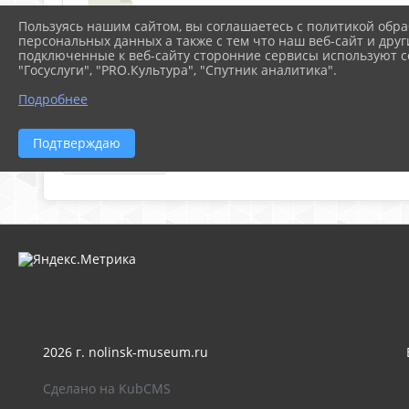
videoplayback (5).mp4 (4.4 MiB)
Пользуясь нашим сайтом, вы соглашаетесь с политикой обра
персональных данных а также с тем что наш веб-сайт и друг
подключенные к веб-сайту сторонние сервисы используют co
"Госуслуги", "PRO.Культура", "Спутник аналитика".
Подробнее
Мультимедийный урок «Антитеррор. Безопа
Подтверждаю
Скачать все
2026 г. nolinsk-museum.ru
Сделано на KubCMS