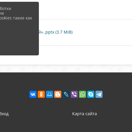
ботки
ие
okies такие как
сность для детей»..pptx (3.7 MiB)
Вход
Карта сайта