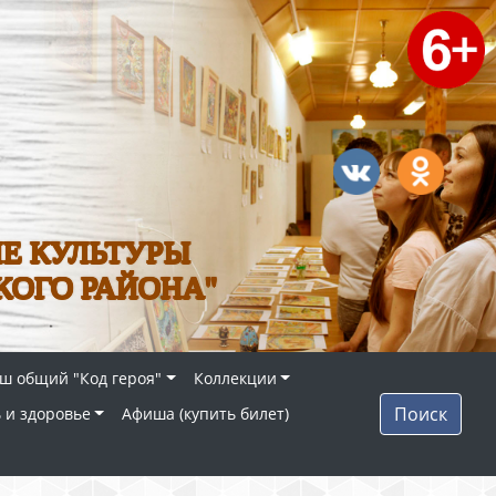
Е КУЛЬТУРЫ
КОГО РАЙОНА"
ш общий "Код героя"
Коллекции
Поиск
 и здоровье
Афиша (купить билет)