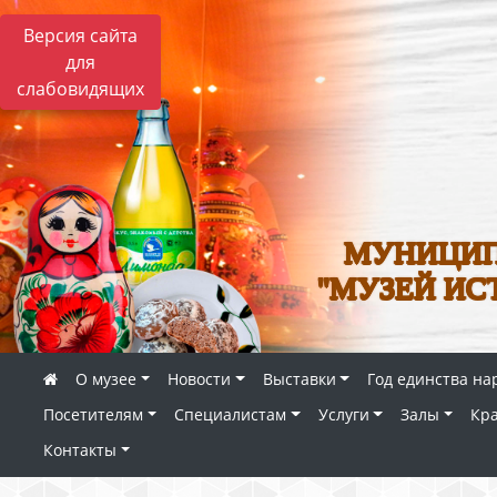
Версия сайта
для
слабовидящих
МУНИЦИП
"МУЗЕЙ ИС
О музее
Новости
Выставки
Год единства на
Посетителям
Специалистам
Услуги
Залы
Кр
Контакты