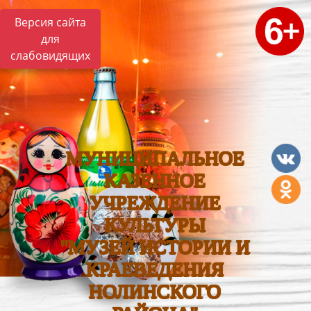
Версия сайта
для
слабовидящих
МУНИЦИПАЛЬНОЕ
КАЗЕННОЕ
УЧРЕЖДЕНИЕ
КУЛЬТУРЫ
"МУЗЕЙ ИСТОРИИ И
КРАЕВЕДЕНИЯ
НОЛИНСКОГО