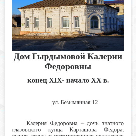
Дом Гырдымовой Калерии
Федоровны
конец
XIX
- начало
XX
в.
ул. Безымянная 12
Калерия Федоровна – дочь знатного
глазовского купца Карташова Федора,
вышла замуж за потомственного нолинского