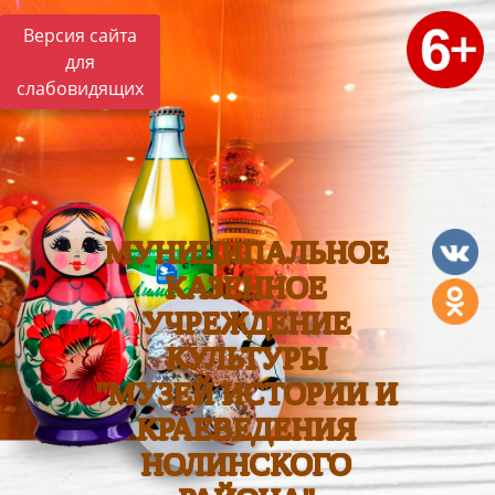
Версия сайта
для
слабовидящих
МУНИЦИПАЛЬНОЕ
КАЗЕННОЕ
УЧРЕЖДЕНИЕ
КУЛЬТУРЫ
"МУЗЕЙ ИСТОРИИ И
КРАЕВЕДЕНИЯ
НОЛИНСКОГО