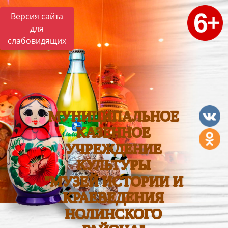
Версия сайта
для
слабовидящих
МУНИЦИПАЛЬНОЕ
КАЗЕННОЕ
УЧРЕЖДЕНИЕ
КУЛЬТУРЫ
"МУЗЕЙ ИСТОРИИ И
КРАЕВЕДЕНИЯ
НОЛИНСКОГО