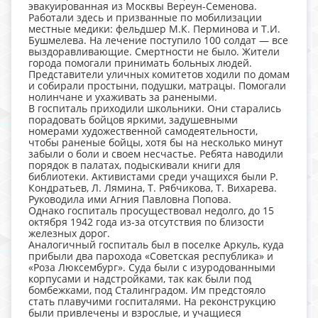
эвакуированная из Москвы Вереун-Семенова.
Работали здесь и призванные по мобилизации
местные медики: фельдшер М.К. Перминова и Т.И.
Бушмелева. На лечение поступило 100 солдат — все
выздоравливающие. Смертности не было. Жители
города помогали принимать больных людей.
Представители уличных комитетов ходили по домам
и собирали простыни, подушки, матрацы. Помогали
нолинчане и ухаживать за ранеными.
В госпиталь приходили школьники. Они старались
порадовать бойцов яркими, задушевными
номерами художественной самодеятельности,
чтобы раненые бойцы, хотя бы на несколько минут
забыли о боли и своем несчастье. Ребята наводили
порядок в палатах, подыскивали книги для
библиотеки. Активистами среди учащихся были Р.
Кондратьев, Л. Лямина, Т. Рябчикова, Т. Вихарева.
Руководила ими Агния Павловна Попова.
Однако госпиталь просуществовал недолго, до 15
октября 1942 года из-за отсутствия по близости
железных дорог.
Аналогичный госпиталь был в поселке Аркуль, куда
прибыли два парохода «Советская республика» и
«Роза Люксембург». Суда были с изуродованными
корпусами и надстройками, так как были под
бомбежками, под Сталинградом. Им предстояло
стать плавучими госпиталями. На реконструкцию
были привлечены и взрослые, и учащиеся