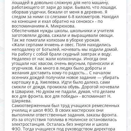
лошадей в довольно сложную для него машину,
работающего от зари до зари. Бывало, что лошади,
оборвав уздечки, бежали от меня в деревню. Я
следом за ними со слезами 6-8 километров. Находил
на конюшне и ехал обратно на сенокос» - по
воспоминаниям А. Микрюкова.
Обеспечивая нужды школы, школьники и учителя
заготовляли дрова, сажали и выращивали овощи.
Так же помогали колхозам в уборке урожая.
«Жали серпами ячмень и овес. Поля находились
неподалеку от Ботылей, ночевать мы ходили домой.
На работу с собой брали скудный завтрак и воду.
Недалеко от нас жали колхозницы. Иногда они
угощали нас квасом, очень вкусным, приносили и
огурчиков. Как много в людях было доброты и
желания доставить кому-то радость... С началом
осенних дождей получили новое задание — убирать
картошку в д. Хмелевка. Идти было далеко, сами
смокли от дождя, промокла обувь. Дорогой ночевали
в Шварихе. Но духом не падали, думая, что делаем
все для фронта, все для победы» - вспоминает Н.
Ширяева.
Самоотверженным был труд учащихся ремесленных
училищ и школ ФЗО. В своих мастерских они
выполняли ответственные задания, заказы фронта.
Из-за отсутствия топлива в Нолинске остановилась
электростанция. Осталась без энергии и школа
ФЗО. Тогда учащиеся под руководством директора