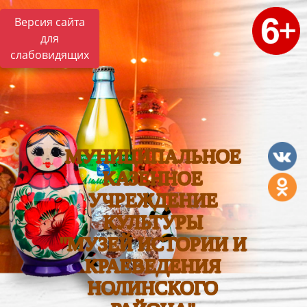
Версия сайта
для
слабовидящих
МУНИЦИПАЛЬНОЕ
КАЗЕННОЕ
УЧРЕЖДЕНИЕ
КУЛЬТУРЫ
"МУЗЕЙ ИСТОРИИ И
КРАЕВЕДЕНИЯ
НОЛИНСКОГО