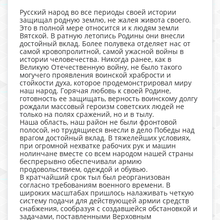
Русский народ во все периоды своей истории
защищал родную землю, не жалея живота своего.
Это в полной мере относится и к людям земли
Вятской. В ратную летопись Родины они внесли
достойный вклад. Более полувека отделяет нас от
самой кровопролитной, самой ужасной войны в
истории человечества. Никогда ранее, как в
Великую Отечественную войну, не было такого
могучего проявления воинской храбрости и
стойкости духа, которое продемонстрировал миру
наш народ. Горячая любовь к своей Родине,
готовность ее защищать, верность воинскому долгу
рождали массовый героизм советских людей не
только на полях сражений, но и в тылу.
Наша область, наш район не были фронтовой
полосой, но трудящиеся внесли в дело Победы над
врагом достойный вклад. В тяжелейших условиях,
при огромной нехватке рабочих рук и машин
нолинчане вместе со всем народом нашей страны
беспрерывно обеспечивали армию
продовольствием, одеждой и обувью.
В кратчайший срок тыл был реорганизован
согласно требованиям военного времени. В
широких масштабах пришлось налаживать четкую
систему подачи для действующей армии средств
снабжения, сообразуя с создавшейся обстановкой и
задачами, поставленными Верховным