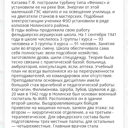
Катаева Г.Ф. построили турбину типа «Феникс» и
установили ее на реке Воя. Энергии от этой
маленькой ГЭС хватило и на освещение училища, и
на двигатели станков в мастерских. Подобные
электростанции ученики ФЗО установили в ряде
колхозов Нолинского района.
В годы войны продолжила свою работу
фельдшерско-акушерская школа. На 1 сентября 1941
года в школе числилось 3 группы I курса — 93
человека и 3 группы II курса — 91 человек. Занятия
шли во вторую смену. Школа обеспечивала сама
себя полностью: вели подсобное хозяйство,
заготовляли дрова, шили спецодежду. Теория была
тесно связана с практической базой: больница,
амбулатория, консультация, ясли, аптека. Учебный
план не всегда выполнялся из-за перегруженности
преподавателей, их командировок или отсутствия.
Преподаватели основных дисциплин имели
большой стаж врачебной и педагогической работы:
Корчагин, Филимонова, Щерба, Зубов, Шувалов и др.
20 мая в 1942 году в Нолинске был основан военный
госпиталь № 4689. Расположился он в здании
второй школы. Выздоравливающих бойцов
привезли на машинах ночью, заняли два этажа: на
втором — хирургическое отделение, а на третьем -
терапевтическое. Для офицерского состава были
подготовлены трех местные палаты, для остальных
— четырехместные. Главным врачом стала