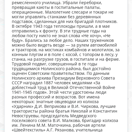
ремесленного училища. Убрали переборки,
превращая каюты в госпитальные палаты,
операционные. Малолетние слесари и токари не
могли управлять станками без деревянных
подставок, сделанных для них бригадой плотников.
В октябре 1943 года теплоходы пришли, а в мае
отправились к фронту. В эти трудные годы на
любом посту никто не знал слова «Не хочу», «Не
буду». Брались за любое дело. Наших тружеников
можно было видеть везде — за рулем автомобилей
и тракторов, на мостиках комбайнов и молотилок, за
конным плугом и в поле с косой, с топором в лесу, у
станка, на разгрузке грузов, в госпитале и на ферме.
Трудовой подвиг, совершенный в те годы
трудящимися Нолинского района, был достойно
оценен Советским правительством. По данным
Нолинского архива Президиум Верховного Совета
СССР наградил 1887 человек медалями «За
доблестный труд в Великой Отечественной Войне
1941-1945 годов». Этой чести удостоены люди
разных профессий и возрастов. Вот имена
некоторых: знатные овцеводки из колхоза
«Ударник» Д.И. Веприкова и В.И. Чиркова, лучшие
трактористы района братья Николай и Константин
Невоструевы, председатель Медведского
поселкового совета В.И. Малкова, бригадир колхоза
им. Ленина М.М. Маточкина, рабочая артели
«Швейтекстиль» А.Г. Рязанова, учительница