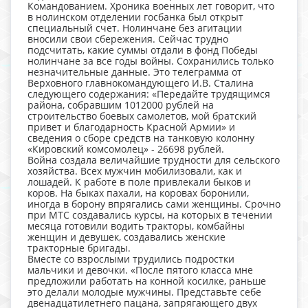
Командованием. Хроника военных лет говорит, что
в нолинском отделении госбанка был открыт
специальный счет. Нолинчане без агитации
вносили свои сбережения. Сейчас трудно
подсчитать, какие суммы отдали в фонд Победы
нолинчане за все годы войны. Сохранились только
незначительные данные. Это телеграмма от
Верховного главнокомандующего И.В. Сталина
следующего содержания: «Передайте трудящимся
района, собравшим 1012000 рублей на
строительство боевых самолетов, мой братский
привет и благодарность Красной Армии» и
сведения о сборе средств на танковую колонну
«Кировский комсомолец» - 26698 рублей.
Война создала величайшие трудности для сельского
хозяйства. Всех мужчин мобилизовали, как и
лошадей. К работе в поле привлекали быков и
коров. На быках пахали, на коровах боронили,
иногда в борону впрягались сами женщины. Срочно
при МТС создавались курсы, на которых в течении
месяца готовили водить тракторы, комбайны
женщин и девушек, создавались женские
тракторные бригады.
Вместе со взрослыми трудились подростки
мальчики и девочки. «После пятого класса мне
предложили работать на конной косилке, раньше
это делали молодые мужчины. Представьте себе
двенадцатилетнего пацана, запрягающего двух