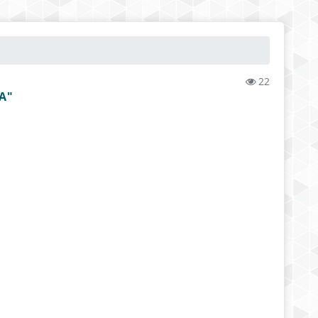
22
А"