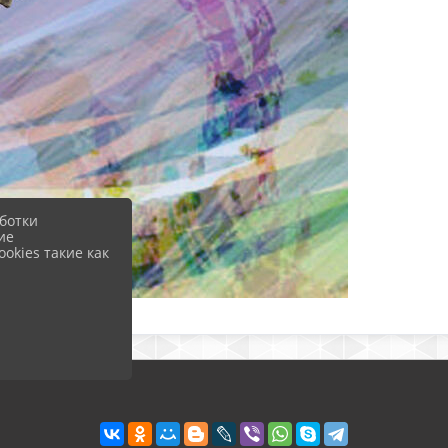
ботки
ие
okies такие как