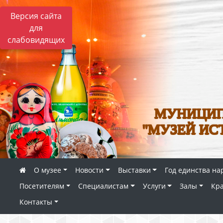
Версия сайта
для
слабовидящих
МУНИЦИП
"МУЗЕЙ ИС
О музее
Новости
Выставки
Год единства на
Посетителям
Специалистам
Услуги
Залы
Кр
Контакты