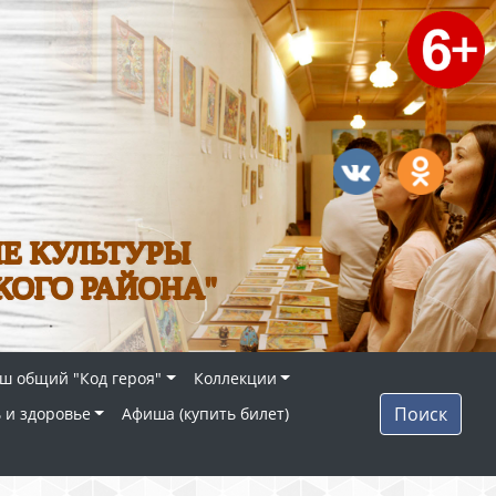
Е КУЛЬТУРЫ
КОГО РАЙОНА"
ш общий "Код героя"
Коллекции
Поиск
 и здоровье
Афиша (купить билет)