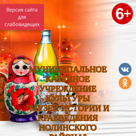
Версия сайта
для
слабовидящих
МУНИЦИПАЛЬНОЕ
КАЗЕННОЕ
УЧРЕЖДЕНИЕ
КУЛЬТУРЫ
"МУЗЕЙ ИСТОРИИ И
КРАЕВЕДЕНИЯ
НОЛИНСКОГО