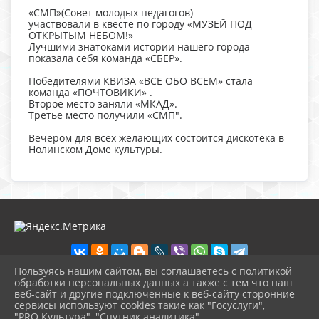
«СМП»(Совет молодых педагогов)
участвовали в квесте по городу «МУЗЕЙ ПОД
ОТКРЫТЫМ НЕБОМ!»
Лучшими знатоками истории нашего города
показала себя команда «СБЕР».
Победителями КВИЗА «ВСЕ ОБО ВСЕМ» стала
команда «ПОЧТОВИКИ» .
Второе место заняли «МКАД».
Третье место получили «СМП".
Вечером для всех желающих состоится дискотека в
Нолинском Доме культуры.
Пользуясь нашим сайтом, вы соглашаетесь с политикой
обработки персональных данных а также с тем что наш
веб-сайт и другие подключенные к веб-сайту сторонние
2026 г. nolinsk-museum.ru
сервисы используют cookies такие как "Госуслуги",
Вход
"PRO.Культура", "Спутник аналитика".