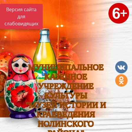
Версия сайта
для
слабовидящих
МУНИЦИПАЛЬНОЕ
КАЗЕННОЕ
УЧРЕЖДЕНИЕ
КУЛЬТУРЫ
"МУЗЕЙ ИСТОРИИ И
КРАЕВЕДЕНИЯ
НОЛИНСКОГО