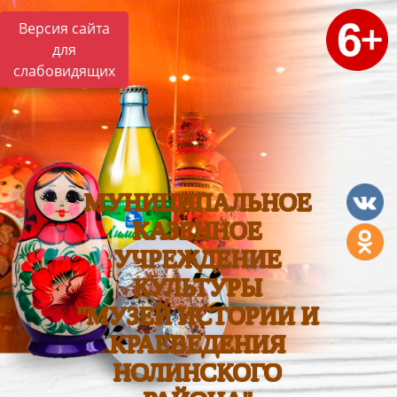
Версия сайта
для
слабовидящих
МУНИЦИПАЛЬНОЕ
КАЗЕННОЕ
УЧРЕЖДЕНИЕ
КУЛЬТУРЫ
"МУЗЕЙ ИСТОРИИ И
КРАЕВЕДЕНИЯ
НОЛИНСКОГО