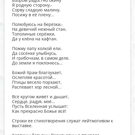
Взором радостно окину
Я родную сторону,-
Сорву сладкую малину,
Посижу в её плену...
Полюбуюсь на берёзки,-
На девичий нежный стан,
Тополиные серёжки,
Да у клёна на кафтан.
Пожму лапу колкой ели,
Да сосёнке улыбнусь,
И грибочкам, в самом деле,
До земли я поклонюсь...
Божий Храм благоухает,
Ослепляя красотой...
Птицы весело порхают,
Распевает хор лесной...
Всё кругом живёт и дышит,
Сердце, радуя, моё...
Пусть Вселенная услышит:
Как прекрасно Божье всё!
Строки ее стихотворения служат лейтмотивом к
выставке.