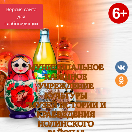
Версия сайта
для
слабовидящих
МУНИЦИПАЛЬНОЕ
КАЗЕННОЕ
УЧРЕЖДЕНИЕ
КУЛЬТУРЫ
"МУЗЕЙ ИСТОРИИ И
КРАЕВЕДЕНИЯ
НОЛИНСКОГО