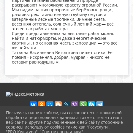
Картины Татьяны Васильевны о природе
раскрывают многоликую красоту огромной России.
Мы видим на них прозрачные берёзовые рощи ,
разливы рек, таинственную глубину омутов и
затерянные лесные тропинки. Зимние снега,
весенняя оттепель, солнечный летний жар— всё
это есть в работах мастера..
Среди представленных на выставке работ можно
найти и натюрморты, и даже энергетические
картины , но основная часть экспозиции — это всё
же пейзажи.
Татьяна Васильевна Ветошкина пишет стихи. Ее
поэзия - искренняя, добрая, мудрая - никого не
оставит равнодушным.
Пользуясь нашим сайтом, вы соглашаетесь с политикой
обработки персональных данных а также с тем что наш
веб-сайт и другие подключенные к веб-сайту сторонние
2026 г. nolinsk-museum.ru
сервисы используют cookies такие как "Госуслуги",
Вход
"PRO.Культура", "Спутник аналитика".