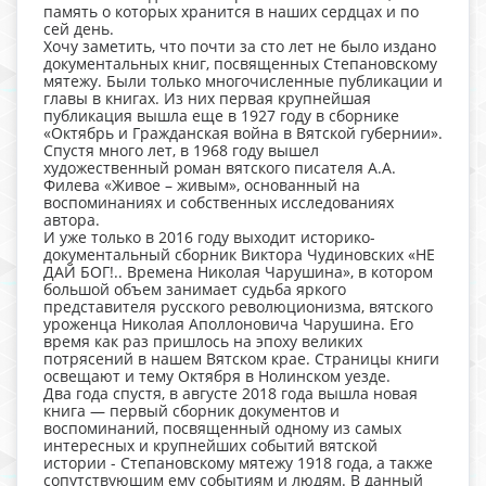
память о которых хранится в наших сердцах и по
сей день.
Хочу заметить, что почти за сто лет не было издано
документальных книг, посвященных Степановскому
мятежу. Были только многочисленные публикации и
главы в книгах. Из них первая крупнейшая
публикация вышла еще в 1927 году в сборнике
«Октябрь и Гражданская война в Вятской губернии».
Спустя много лет, в 1968 году вышел
художественный роман вятского писателя А.А.
Филева «Живое – живым», основанный на
воспоминаниях и собственных исследованиях
автора.
И уже только в 2016 году выходит историко-
документальный сборник Виктора Чудиновских «НЕ
ДАЙ БОГ!.. Времена Николая Чарушина», в котором
большой объем занимает судьба яркого
представителя русского революционизма, вятского
уроженца Николая Аполлоновича Чарушина. Его
время как раз пришлось на эпоху великих
потрясений в нашем Вятском крае. Страницы книги
освещают и тему Октября в Нолинском уезде.
Два года спустя, в августе 2018 года вышла новая
книга — первый сборник документов и
воспоминаний, посвященный одному из самых
интересных и крупнейших событий вятской
истории - Степановскому мятежу 1918 года, а также
сопутствующим ему событиям и людям. В данный