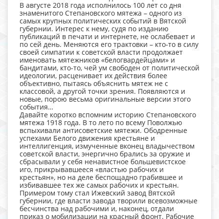
В августе 2018 года исполнилось 100 лет со дня
знаменитого Степановского мятежа – одного из
самых крупных политических событий в Вятской
губернии. Интерес к нему, судя по изданию
публикаций в печати и интернете, не ослабевает и
по сей день. Меняются его трактовки – кто-то в силу
своей симпатии к советской власти продолжает
именовать мятежников «белогвардейцами» и
бандитами, кто-то, чей ум свободен от политической
идеологии, расценивает их действия более
объективно, пытаясь объяснить мятеж не с
классовой, а другой точки зрения. Появляются и
новые, порою весьма оригинальные версии этого
события…
Давайте коротко вспомним историю Степановского
мятежа 1918 года. В то лето по всему Поволжью
вспыхивали антисоветские мятежи. Ободренные
успехами Белого движения крестьяне и
интеллигенция, измученные вконец владычеством
советской власти, энергично брались за оружие и
сбрасывали у себя ненавистное большевистское
иго, прикрывавшееся «властью рабочих и
крестьян», но на деле беспощадно грабившее и
избивавшее тех же самых рабочих и крестьян.
Примером тому стал Ижевский завод Вятской
губернии, где власти завода творили всевозможные
бесчинства над рабочими и, наконец, отдали
приказ о мобилизации на красный фронт. Рабочие