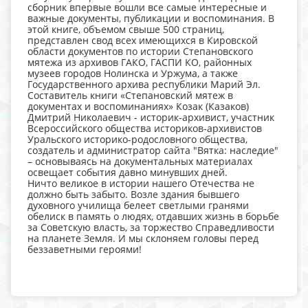
сборник впервые вошли все самые интересные и
важные документы, публикации и воспоминания. В
этой книге, объемом свыше 500 страниц,
представлен свод всех имеющихся в Кировской
области документов по истории Степановского
мятежа из архивов ГАКО, ГАСПИ КО, районных
музеев городов Нолинска и Уржума, а также
Государственного архива республики Марий Эл.
Составитель книги «Степановский мятеж в
документах и воспоминаниях» Козак (Казаков)
Дмитрий Николаевич - историк-архивист, участник
Всероссийского общества историков-архивистов
Уральского историко-родословного общества,
создатель и администратор сайта "Вятка: наследие"
– основываясь на документальных материалах
освещает события давно минувших дней.
Ничто великое в истории нашего Отечества не
должно быть забыто. Возле здания бывшего
духовного училища белеет светлыми гранями
обелиск в память о людях, отдавших жизнь в борьбе
за Советскую власть, за торжество Справедливости
на планете Земля. И мы склоняем головы перед
беззаветными героями!