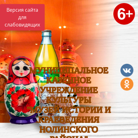
Версия сайта
для
слабовидящих
МУНИЦИПАЛЬНОЕ
КАЗЕННОЕ
УЧРЕЖДЕНИЕ
КУЛЬТУРЫ
"МУЗЕЙ ИСТОРИИ И
КРАЕВЕДЕНИЯ
НОЛИНСКОГО