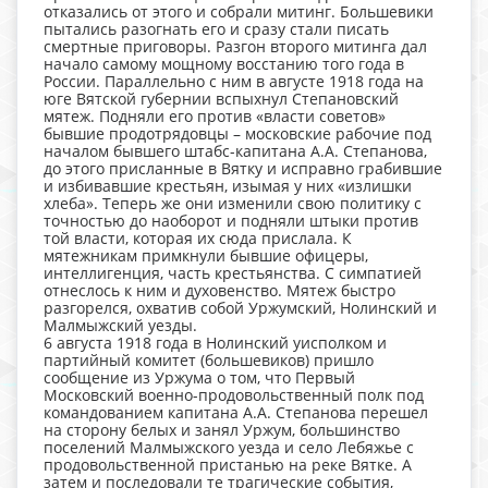
отказались от этого и собрали митинг. Большевики
пытались разогнать его и сразу стали писать
смертные приговоры. Разгон второго митинга дал
начало самому мощному восстанию того года в
России. Параллельно с ним в августе 1918 года на
юге Вятской губернии вспыхнул Степановский
мятеж. Подняли его против «власти советов»
бывшие продотрядовцы – московские рабочие под
началом бывшего штабс-капитана А.А. Степанова,
до этого присланные в Вятку и исправно грабившие
и избивавшие крестьян, изымая у них «излишки
хлеба». Теперь же они изменили свою политику с
точностью до наоборот и подняли штыки против
той власти, которая их сюда прислала. К
мятежникам примкнули бывшие офицеры,
интеллигенция, часть крестьянства. С симпатией
отнеслось к ним и духовенство. Мятеж быстро
разгорелся, охватив собой Уржумский, Нолинский и
Малмыжский уезды.
6 августа 1918 года в Нолинский уисполком и
партийный комитет (большевиков) пришло
сообщение из Уржума о том, что Первый
Московский военно-продовольственный полк под
командованием капитана А.А. Степанова перешел
на сторону белых и занял Уржум, большинство
поселений Малмыжского уезда и село Лебяжье с
продовольственной пристанью на реке Вятке. А
затем и последовали те трагические события,