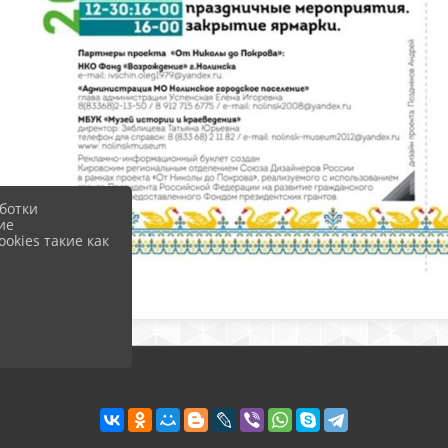
ботки
ие
okies такие как