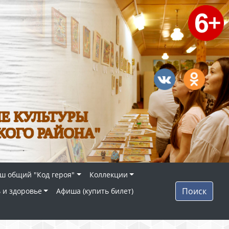
Е КУЛЬТУРЫ
КОГО РАЙОНА"
ш общий "Код героя"
Коллекции
Поиск
 и здоровье
Афиша (купить билет)