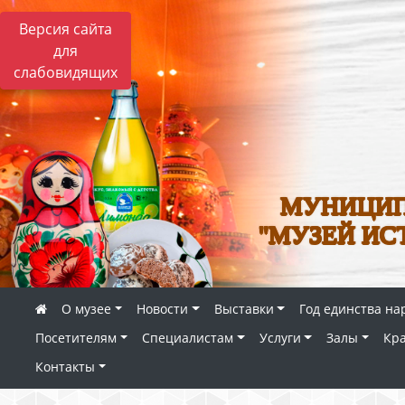
Версия сайта
для
слабовидящих
МУНИЦИП
"МУЗЕЙ ИС
О музее
Новости
Выставки
Год единства на
Посетителям
Специалистам
Услуги
Залы
Кр
Контакты