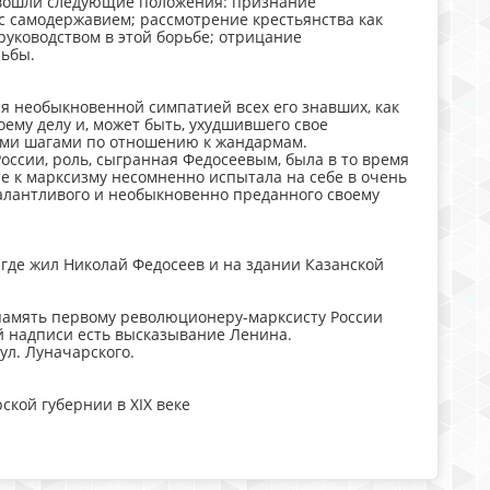
 вошли следующие положения: признание
 самодержавием; рассмотрение крестьянства как
руководством в этой борьбе; отрицание
рьбы.
ся необыкновенной симпатией всех его знавших, как
ему делу и, может быть, ухудшившего свое
ми шагами по отношению к жандармам.
оссии, роль, сыгранная Федосеевым, была в то время
те к марксизму несомненно испытала на себе в очень
алантливого и необыкновенно преданного своему
 где жил Николай Федосеев и на здании Казанской
В память первому революционеру-марксисту России
й надписи есть высказывание Ленина.
 ул. Луначарского.
кой губернии в XIX веке