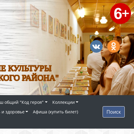
Е КУЛЬТУРЫ
КОГО РАЙОНА"
ш общий "Код героя"
Коллекции
Поиск
 и здоровье
Афиша (купить билет)