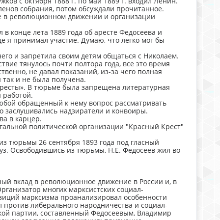
жков с октября 1888 г. по май 1889 г. входил Ленин.
ленов собрания, потом обсуждали прочитанное.
тие в революционном движении и организации
л в конце лета 1889 года об аресте Федосеева и
де я принимал участие. Думаю, что легко мог бы
 него и запретила своим детям общаться с Николаем.
ствие тянулось почти полтора года, все это время
твенно, не давал показаний, из-за чего полная
 так и не была получена.
 «Кресты». В тюрьме была запрещена литературная
 работой.
любой обращенный к нему вопрос рассматривать
го заслушивались надзиратели и конвоиры.
ва в карцер.
егальной политической организации "Красный Крест"
з тюрьмы 26 сентября 1893 года под гласный
з. Освободившись из тюрьмы, Н.Е. Федосеев жил во
ый вклад в революционное движение в России и, в
Организатор многих марксистских социал-
позиций марксизма проанализировал особенности
л против либерального народничества и социал-
кой партии, составленный Федосеевым, Владимир