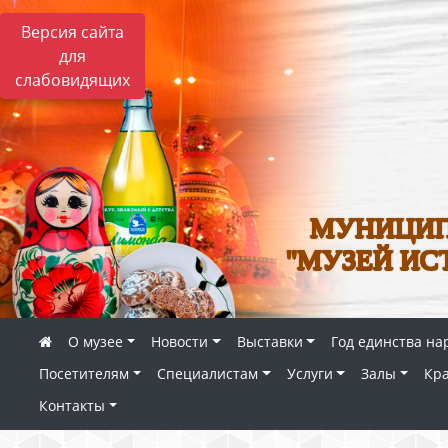
Версия сайта
для
слабовидящих
МУНИЦИП
"МУЗЕЙ ИС
О музее
Новости
Выставки
Год единства на
Посетителям
Специалистам
Услуги
Залы
Кр
Контакты