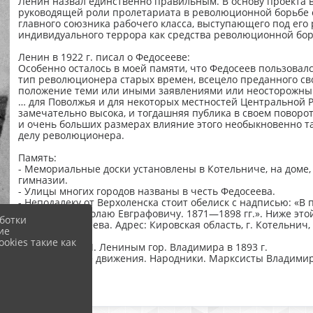
Ленин назвал единственно правильным. В основу проекта
руководящей роли пролетариата в революционной борьбе с
главного союзника рабочего класса, выступающего под его 
индивидуального террора как средства революционной бо
Ленин в 1922 г. писал о Федосееве:
Особенно осталось в моей памяти, что Федосеев пользовал
тип революционера старых времен, всецело преданного сво
положение теми или иными заявлениями или неосторожны
… для Поволжья и для некоторых местностей Центральной Р
замечательно высока, и тогдашняя публика в своем поворо
и очень больших размерах влияние этого необыкновенно т
делу революционера.
Память:
- Мемориальные доски установлены в Котельниче, на доме,
гимназии.
- Улицы многих городов названы в честь Федосеева.
- Неподалеку от Верхоленска стоит обелиск с надписью: «
Федосееву Николаю Евграфовичу. 1871—1898 гг.». Ниже это
ботки
- Музей Федосеева. Адрес: Кировская область, г. Котельнич,
ие
okies такие как
Посещение В.И. Лениным гор. Владимира в 1893 г.
Общественные движения. Народники. Марксисты Владимирс