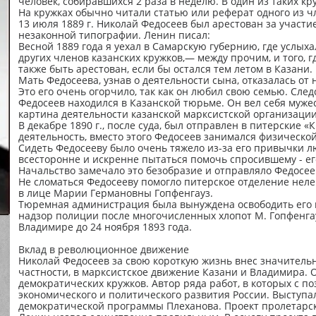
человек, собиравшихся 2 раза в неделю. В один из таких кру
На кружках обычно читали статью или реферат одного из ч
13 июля 1889 г. Николай Федосеев был арестован за учас
незаконной типографии. Ленин писал:
Весной 1889 года я уехал в Самарскую губернию, где услыха
других членов казанских кружков,— между прочим, и того, г
также быть арестован, если бы остался тем летом в Казани.
Мать Федосеева, узнав о деятельности сына, отказалась от
Это его очень огорчило, так как он любил свою семью. След
Федосеев находился в Казанской тюрьме. Он вел себя мужес
картина деятельности казанской марксистской организации
В декабре 1890 г., после суда, был отправлен в питерские
деятельность, вместо этого Федосеев занимался физической
Сидеть Федосееву было очень тяжело из-за его привычки 
всесторонне и искренне пытаться помочь спросившему - е
Начальство замечало это безобразие и отправляло Федосее
Не сломаться Федосееву помогло питерское отделение нел
в лице Марии Германовны Гопфенгауз.
Тюремная администрация была вынуждена освободить его и
надзор полиции после многочисленных хлопот М. Гопфенгау
Владимире до 24 ноября 1893 года.
Вклад в революционное движение
Николай Федосеев за свою короткую жизнь внес значительн
частности, в марксистское движение Казани и Владимира. 
демократических кружков. Автор ряда работ, в которых с 
экономического и политического развития России. Выступа
демократической программы Плеханова. Проект пролетарс