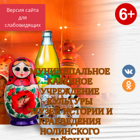
Версия сайта
для
слабовидящих
МУНИЦИПАЛЬНОЕ
КАЗЕННОЕ
УЧРЕЖДЕНИЕ
КУЛЬТУРЫ
"МУЗЕЙ ИСТОРИИ И
КРАЕВЕДЕНИЯ
НОЛИНСКОГО