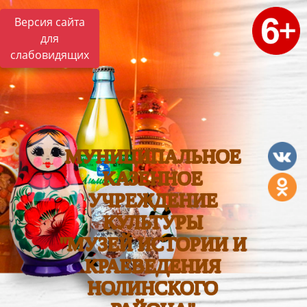
Версия сайта
для
слабовидящих
МУНИЦИПАЛЬНОЕ
КАЗЕННОЕ
УЧРЕЖДЕНИЕ
КУЛЬТУРЫ
"МУЗЕЙ ИСТОРИИ И
КРАЕВЕДЕНИЯ
НОЛИНСКОГО