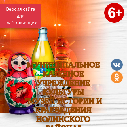
Версия сайта
для
слабовидящих
МУНИЦИПАЛЬНОЕ
КАЗЕННОЕ
УЧРЕЖДЕНИЕ
КУЛЬТУРЫ
"МУЗЕЙ ИСТОРИИ И
КРАЕВЕДЕНИЯ
НОЛИНСКОГО