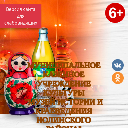
Версия сайта
для
слабовидящих
МУНИЦИПАЛЬНОЕ
КАЗЕННОЕ
УЧРЕЖДЕНИЕ
КУЛЬТУРЫ
"МУЗЕЙ ИСТОРИИ И
КРАЕВЕДЕНИЯ
НОЛИНСКОГО