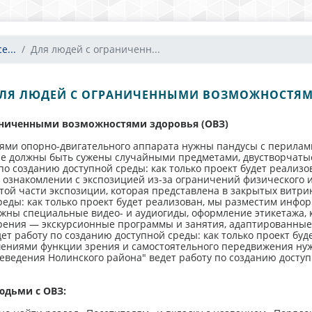
е...
Для людей с ограниченн...
ЛЯ ЛЮДЕЙ С ОГРАНИЧЕННЫМИ ВОЗМОЖНОСТЯ
раниченными возможностями здоровья (ОВЗ)
иями опорно-двигательного аппарата нужны пандусы с перила
не должны быть сужены случайными предметами, двустворчаты
по созданию доступной среды: как только проект будет реали
 ознакомлении с экспозицией из-за ограничений физического 
той части экспозиции, которая представлена в закрытых витр
реды: как только проект будет реализован, мы разместим инфо
ужны специальные видео- и аудиогиды, оформление этикетажа, 
рения — экскурсионные программы и занятия, адаптированные
ет работу по созданию доступной среды: как только проект бу
шениями функции зрения и самостоятельного передвижения ну
ведения Нолинского района" ведет работу по созданию доступн
юдьми с ОВЗ: