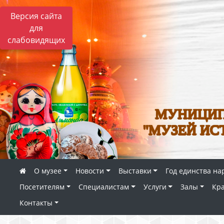
Версия сайта
для
слабовидящих
МУНИЦИП
"МУЗЕЙ ИС
О музее
Новости
Выставки
Год единства на
Посетителям
Специалистам
Услуги
Залы
Кр
Контакты