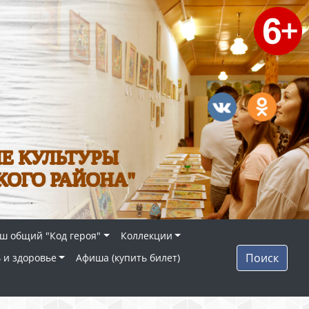
Е КУЛЬТУРЫ
КОГО РАЙОНА"
ш общий "Код героя"
Коллекции
Поиск
 и здоровье
Афиша (купить билет)